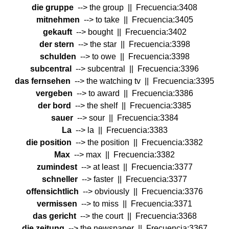
die gruppe
--> the group || Frecuencia:3408
mitnehmen
--> to take || Frecuencia:3405
gekauft
--> bought || Frecuencia:3402
der stern
--> the star || Frecuencia:3398
schulden
--> to owe || Frecuencia:3398
subcentral
--> subcentral || Frecuencia:3396
das fernsehen
--> the watching tv || Frecuencia:3395
vergeben
--> to award || Frecuencia:3386
der bord
--> the shelf || Frecuencia:3385
sauer
--> sour || Frecuencia:3384
La
--> la || Frecuencia:3383
die position
--> the position || Frecuencia:3382
Max
--> max || Frecuencia:3382
zumindest
--> at least || Frecuencia:3377
schneller
--> faster || Frecuencia:3377
offensichtlich
--> obviously || Frecuencia:3376
vermissen
--> to miss || Frecuencia:3371
das gericht
--> the court || Frecuencia:3368
die zeitung
--> the newspaper || Frecuencia:3367