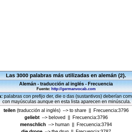
Las 3000 palabras más utilizadas en alemán (2).
Alemán - traducción al inglés - Frecuencia
Fuente:
http://germanvocab.com
a:
palabras con prefijo der, die o das (sustantivos) deberían co
con mayúsculas aunque en esta lista aparecen en minúscula.
teilen
(traducción al inglés)
--> to share || Frecuencia:3796
geliebt
--> beloved || Frecuencia:3796
menschlich
--> human || Frecuencia:3794
die droge
--> the drug || Frecuencia:3787