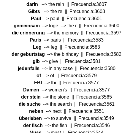
darin
--> the rein || Frecuencia:3607
Gibts
--> the re || Frecuencia:3603
Paul
--> paul || Frecuencia:3601
gemeinsam
--> toge --> the r || Frecuencia:3600
die erinnerung
--> the memory || Frecuencia:3597
Paris
--> paris || Frecuencia:3583
Leg
--> leg || Frecuencia:3583
der geburtstag
--> the birthday || Frecuencia:3582
gib
--> give || Frecuencia:3581
jedenfalls
--> in any case || Frecuencia:3580
of
--> of || Frecuencia:3579
FBI
--> fbi || Frecuencia:3577
Damen
--> women's || Frecuencia:3577
der stein
--> the stone || Frecuencia:3565
die suche
--> the search || Frecuencia:3561
neben
--> next || Frecuencia:3551
überleben
--> to survive || Frecuencia:3549
der fisch
--> the fish || Frecuencia:3546
Muss
--> must || Frecuencia:3544