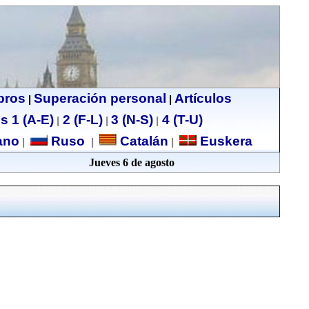
ibros
Superación personal
Artículos
|
|
s 1 (A-E)
2 (F-L)
3 (N-S)
4 (T-U)
|
|
|
no
Ruso
Catalán
Euskera
|
|
|
Jueves 6 de agosto