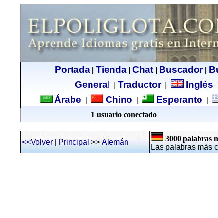
Portada
Tienda
Chat
Buscador
B
|
|
|
|
General
Traductor
Inglés
|
|
Árabe
Chino
Esperanto
|
|
|
1 usuario conectado
3000 palabras má
<<Volver
|
Principal
>>
Alemán
Las palabras más 