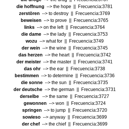
die hoffnung
--> the hope || Frecuencia:3781
zerstören
--> to destroy || Frecuencia:3769
beweisen
--> to prove || Frecuencia:3765
links
--> on the left || Frecuencia:3764
die dame
--> the lady || Frecuencia:3753
wozu
--> what for || Frecuencia:3749
der wein
--> the wine || Frecuencia:3745
das herzen
--> the heart || Frecuencia:3742
der meister
--> the master || Frecuencia:3741
das ohr
--> the ear || Frecuencia:3738
bestimmen
--> to determine || Frecuencia:3736
die sonne
--> the sun || Frecuencia:3735
der deutsche
--> the german || Frecuencia:3731
derselbe
--> the same || Frecuencia:3727
gewonnen
--> won || Frecuencia:3724
springen
--> to jump || Frecuencia:3720
sowieso
--> anyway || Frecuencia:3699
der chef
--> the chief || Frecuencia:3699