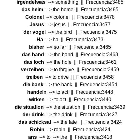
irgendetwas
--> something || Frecuencia:3485
das heim
--> the home || Frecuencia:3485
Colonel
--> colonel || Frecuencia:3478
Jesus
--> jesus || Frecuencia:3477
der vogel
--> the bird || Frecuencia:3475
Ha
--> ha || Frecuencia:3473
bisher
--> so far || Frecuencia:3465
das band
--> the band || Frecuencia:3463
das loch
--> the hole || Frecuencia:3461
verzeihen
--> to forgive || Frecuencia:3459
treiben
--> to drive || Frecuencia:3458
die bank
--> the bank || Frecuencia:3454
handeln
--> to act || Frecuencia:3448
wirken
--> to act || Frecuencia:3440
die situation
--> the situation || Frecuencia:3439
der drink
--> the drink || Frecuencia:3427
das schicksal
--> the fate || Frecuencia:3424
Robin
--> robin || Frecuencia:3424
ans
--> to --> the || Frecuencia:3418