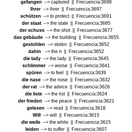
gefangen
--> captured || Frecuencia:3698
lhrer
--> lhrer || Frecuencia:3697
schützen
--> to protect || Frecuencia:3691
der staat
--> the state || Frecuencia:3685
der schuss
--> the shot || Frecuencia:3677
das gebäude
--> the building || Frecuencia:3655
gestohlen
--> stolen || Frecuencia:3652
dahin
--> the n || Frecuencia:3652
die lady
--> the lady || Frecuencia:3645
schlimmer
--> worse || Frecuencia:3641
spüren
--> to feel || Frecuencia:3639
die nase
--> the nose || Frecuencia:3632
der rat
--> the advice || Frecuencia:3626
die liste
--> the list || Frecuencia:3624
der frieden
--> the peace || Frecuencia:3621
gelesen
--> read || Frecuencia:3618
Will
--> will || Frecuencia:3615
die weile
--> the while || Frecuencia:3615
leiden
--> to suffer || Frecuencia:3607