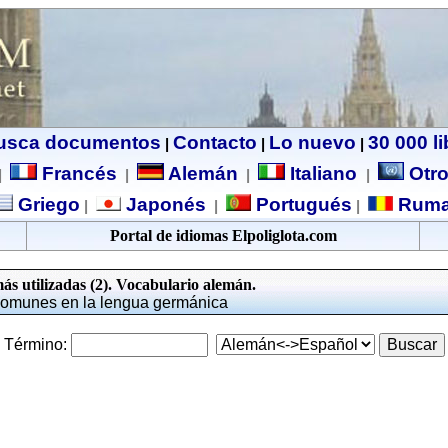
usca documentos
Contacto
Lo nuevo
30 000 l
|
|
|
Francés
Alemán
Italiano
Otro
|
|
|
|
Griego
Japonés
Portugués
Ruma
|
|
|
Portal de idiomas Elpoliglota.com
s utilizadas (2). Vocabulario alemán.
comunes en la lengua germánica
Término: