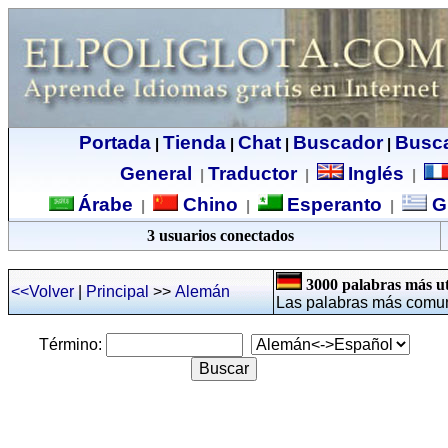
Portada
Tienda
Chat
Buscador
Busc
|
|
|
|
General
Traductor
Inglés
|
|
|
Árabe
Chino
Esperanto
G
|
|
|
3 usuarios conectados
3000 palabras más ut
<<Volver
|
Principal
>>
Alemán
Las palabras más comun
Término: