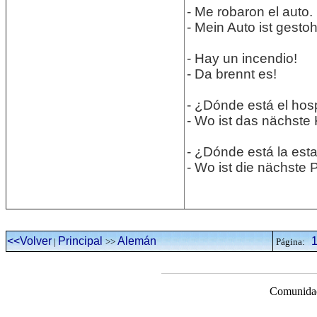
- Me robaron el auto.
- Mein Auto ist gesto
- Hay un incendio!
- Da brennt es!
- ¿Dónde está el hos
- Wo ist das nächst
- ¿Dónde está la est
- Wo ist die nächste P
<<Volver
Principal
Alemán
|
>>
Página:
Comunidad