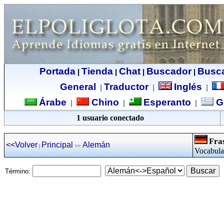
Portada
Tienda
Chat
Buscador
Busc
|
|
|
|
General
Traductor
Inglés
|
|
|
Árabe
Chino
Esperanto
G
|
|
|
1 usuario conectado
Fra
<<Volver
Principal
Alemán
|
>>
Vocabular
Término: