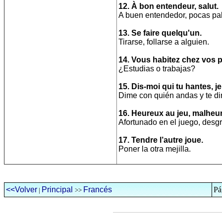
12. À bon entendeur, salut.
A buen entendedor, pocas pa
13. Se faire quelqu'un.
Tirarse, follarse a alguien.
14. Vous habitez chez vos 
¿Estudias o trabajas?
15. Dis-moi qui tu hantes, je 
Dime con quién andas y te di
16. Heureux au jeu, malheu
Afortunado en el juego, desg
17. Tendre l’autre joue.
Poner la otra mejilla.
<<Volver
Principal
Francés
Pá
|
>>