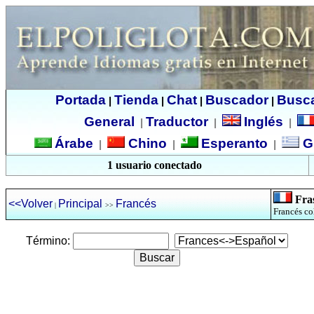
Portada
Tienda
Chat
Buscador
Busc
|
|
|
|
General
Traductor
Inglés
|
|
|
Árabe
Chino
Esperanto
G
|
|
|
1 usuario conectado
Fras
<<Volver
Principal
Francés
|
>>
Francés co
Término: