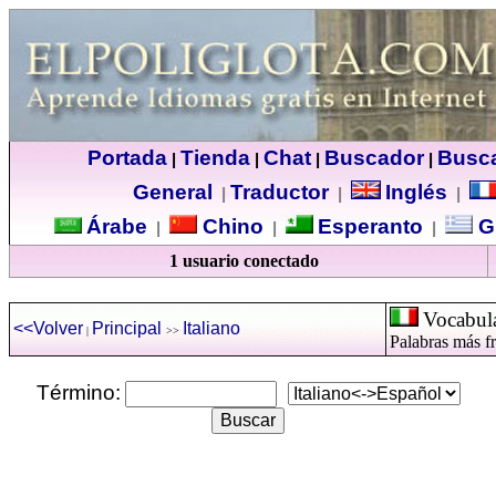
Portada
Tienda
Chat
Buscador
Busc
|
|
|
|
General
Traductor
Inglés
|
|
|
Árabe
Chino
Esperanto
G
|
|
|
1 usuario conectado
Vocabula
<<Volver
Principal
Italiano
|
>>
Palabras más fr
Término: