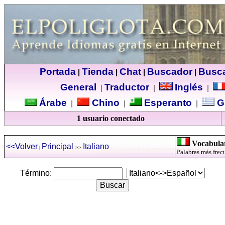
Portada
Tienda
Chat
Buscador
Busc
|
|
|
|
General
Traductor
Inglés
|
|
|
Árabe
Chino
Esperanto
G
|
|
|
1 usuario conectado
Vocabular
<<Volver
Principal
Italiano
|
>>
Palabras más frecu
Término: