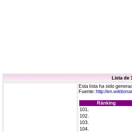
Lista de 
Esta lista ha sido generad
Fuente:
http://en.wiktion
Ránking
101.
102.
103.
104.