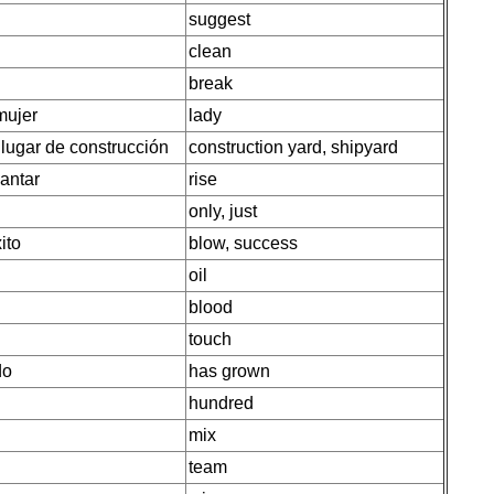
suggest
clean
break
mujer
lady
, lugar de construcción
construction yard, shipyard
vantar
rise
only, just
ito
blow, success
oil
blood
touch
do
has grown
hundred
mix
team