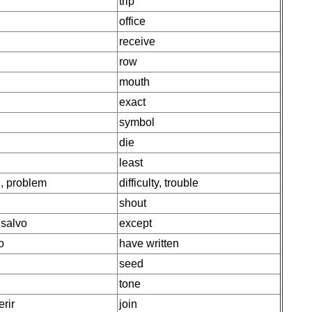
trip
office
receive
row
mouth
exact
symbol
die
least
d, problem
difficulty, trouble
shout
 salvo
except
o
have written
seed
tone
erir
join