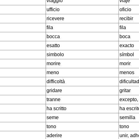
viaggio
viaje
ufficio
oficio
ricevere
recibir
fila
fila
bocca
boca
esatto
exacto
simbolo
símbol
morire
morir
meno
menos
difficoltà
dificulta
gridare
gritar
tranne
excepto,
ha scritto
ha escrit
seme
semilla
tono
tono
aderire
unir, adh