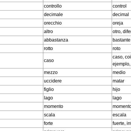
controllo
control
decimale
decimal
orecchio
oreja
altro
otro, dif
abbastanza
bastante
rotto
roto
caso, coi
caso
ejemplo,
mezzo
medio
uccidere
matar
figlio
hijo
lago
lago
momento
moment
scala
escala
forte
fuerte, i