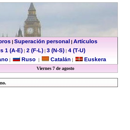
ibros
Superación personal
Artículos
|
|
s 1 (A-E)
2 (F-L)
3 (N-S)
4 (T-U)
|
|
|
no
Ruso
Catalán
Euskera
|
|
|
Viernes 7 de agosto
ano.