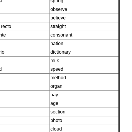
ra
spring
observe
believe
 recto
straight
nte
consonant
nation
rio
dictionary
milk
d
speed
method
organ
pay
age
section
photo
cloud