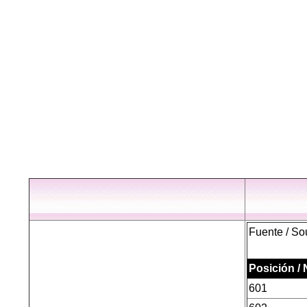
Fuente / So
Posición /
601