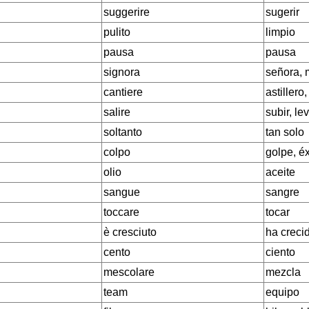
suggerire
sugerir
pulito
limpio
pausa
pausa
signora
señora, 
cantiere
astillero
salire
subir, le
soltanto
tan solo
colpo
golpe, éx
olio
aceite
sangue
sangre
toccare
tocar
è cresciuto
ha creci
cento
ciento
mescolare
mezcla
team
equipo