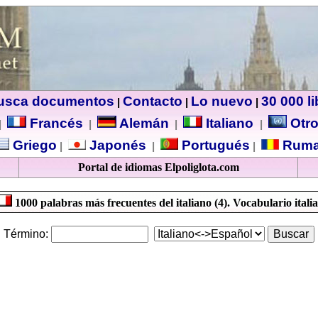
usca documentos
Contacto
Lo nuevo
30 000 l
|
|
|
Francés
Alemán
Italiano
Otro
|
|
|
|
Griego
Japonés
Portugués
Ruma
|
|
|
Portal de idiomas Elpoliglota.com
1000 palabras más frecuentes del italiano (4). Vocabulario itali
Término: