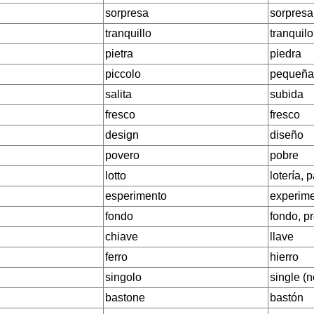
sorpresa
sorpresa
tranquillo
tranquilo
pietra
piedra
piccolo
pequeña
salita
subida
fresco
fresco
design
diseño
povero
pobre
lotto
lotería, 
esperimento
experim
fondo
fondo, p
chiave
llave
ferro
hierro
singolo
single (
bastone
bastón