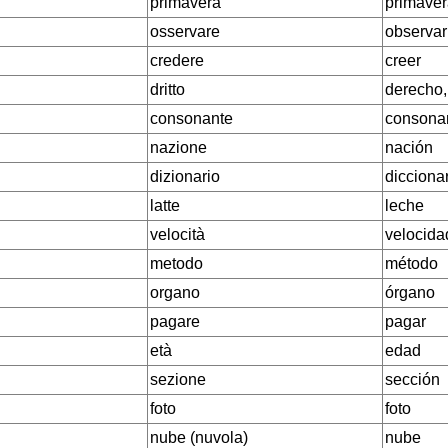
primavera
primave
osservare
observar
credere
creer
dritto
derecho,
consonante
consona
nazione
nación
dizionario
dicciona
latte
leche
velocità
velocida
metodo
método
organo
órgano
pagare
pagar
età
edad
sezione
sección
foto
foto
nube (nuvola)
nube