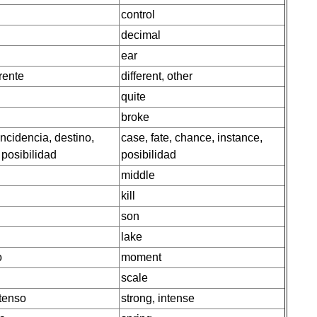
control
decimal
ear
erente
different, other
quite
broke
ncidencia, destino,
case, fate, chance, instance,
 posibilidad
posibilidad
middle
kill
son
lake
o
moment
scale
ntenso
strong, intense