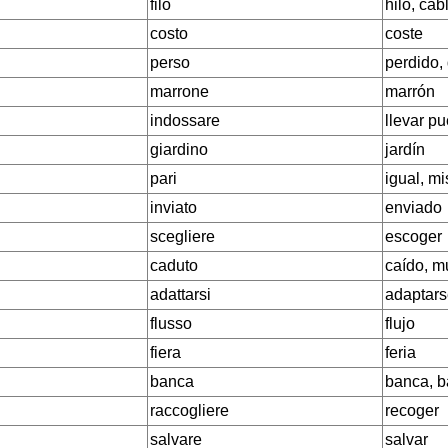
filo
hilo, cab
costo
coste
perso
perdido,
marrone
marrón
indossare
llevar pu
giardino
jardín
pari
igual, m
inviato
enviado
scegliere
escoger
caduto
caído, m
adattarsi
adaptar
flusso
flujo
fiera
feria
banca
banca, 
raccogliere
recoger
salvare
salvar