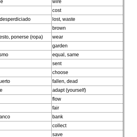
le
wire
cost
 desperdiciado
lost, waste
brown
esto, ponerse (ropa)
wear
garden
ismo
equal, same
sent
choose
uerto
fallen, dead
se
adapt (yourself)
flow
fair
banco
bank
collect
save