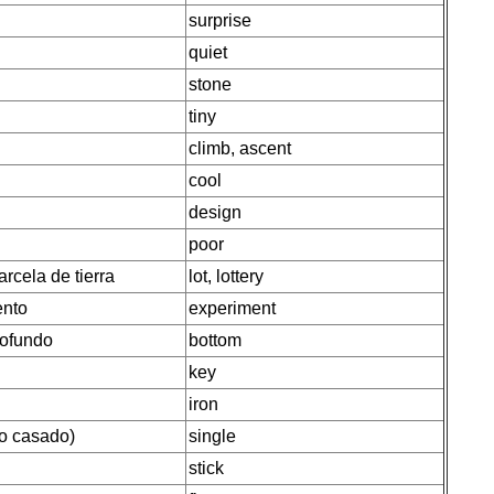
surprise
quiet
stone
tiny
climb, ascent
cool
design
poor
parcela de tierra
lot, lottery
ento
experiment
rofundo
bottom
key
iron
no casado)
single
stick