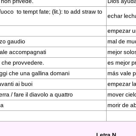
 non privede.
Dios ayuda
uoco to tempt fate; (lit.): to add straw to
echar lecha
empezar un
zo gaudio
mal de mu
male accompagnati
mejor sol
 che provvedere.
es mejor p
ggi che una gallina domani
más vale p
avanti ai buoi
empezar la
rra / fare il diavolo a quattro
mover cielo
oia
morir de a
Letra N