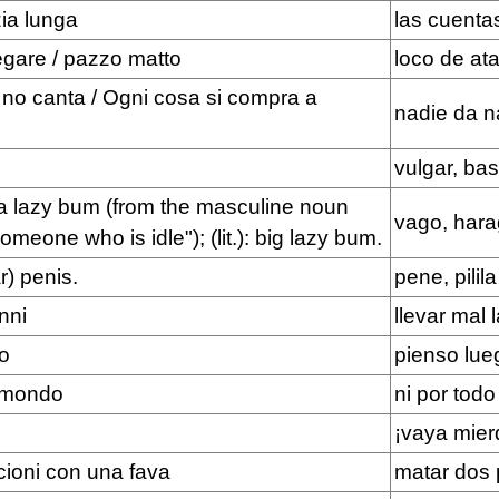
zia lunga
las cuenta
egare / pazzo matto
loco de ata
 no canta / Ogni cosa si compra a
nadie da n
vulgar, bas
 a lazy bum (from the masculine noun
vago, har
meone who is idle"); (lit.): big lazy bum.
r) penis.
pene, pilila
anni
llevar mal 
o
pienso lue
l mondo
ni por tod
¡vaya mier
cioni con una fava
matar dos 