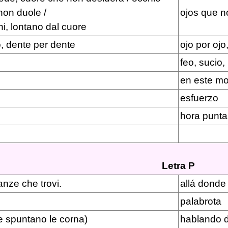
non duole /
ojos que n
hi, lontano dal cuore
, dente per dente
ojo por ojo
feo, sucio,
en este m
esfuerzo
hora punta
Letra P
anze che trovi.
allá donde 
palabrota
(e spuntano le corna)
hablando d