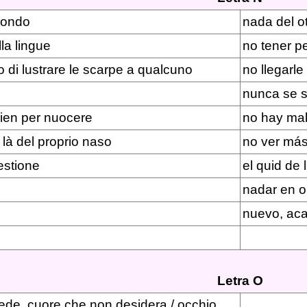
 mondo
nada del o
la lingue
no tener p
di lustrare le scarpe a qualcuno
no llegarle 
nunca se 
 vien per nuocere
no hay mal
 là del proprio naso
no ver más
uestione
el quid de 
nadar en o
nuevo, aca
Letra O
ede, cuore che non desidera / occhio