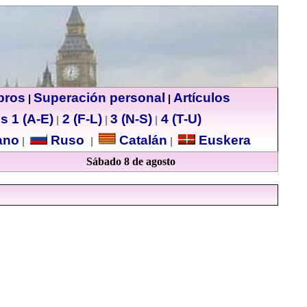
ibros
Superación personal
Artículos
|
|
s 1 (A-E)
2 (F-L)
3 (N-S)
4 (T-U)
|
|
|
no
Ruso
Catalán
Euskera
|
|
|
Sábado 8 de agosto