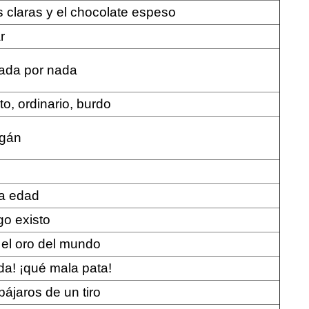
s claras y el chocolate espeso
r
ada por nada
to, ordinario, burdo
agán
la edad
go existo
o el oro del mundo
da! ¡qué mala pata!
pájaros de un tiro