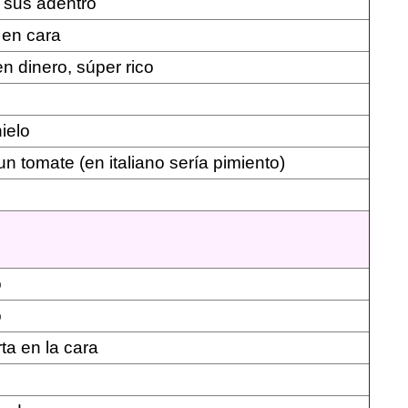
a sus adentro
 en cara
n dinero, súper rico
ielo
n tomate (en italiano sería pimiento)
o
o
rta en la cara