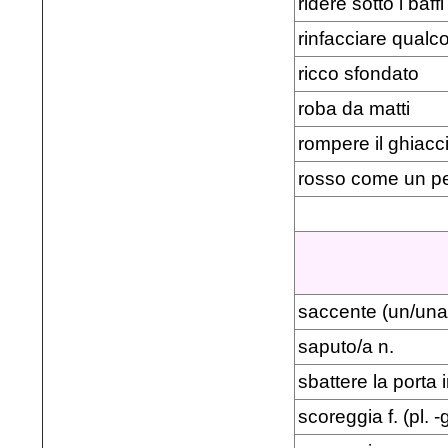
ridere sotto i baffi
rinfacciare qualc
ricco sfondato
roba da matti
rompere il ghiacc
rosso come un 
saccente (un/una
saputo/a n.
sbattere la porta 
scoreggia f. (pl. -