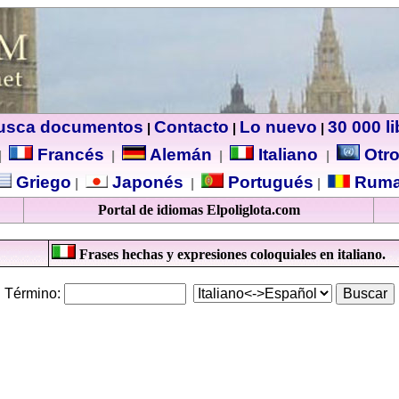
usca documentos
Contacto
Lo nuevo
30 000 l
|
|
|
Francés
Alemán
Italiano
Otro
|
|
|
|
Griego
Japonés
Portugués
Ruma
|
|
|
Portal de idiomas Elpoliglota.com
Frases hechas y expresiones coloquiales en italiano.
Término: