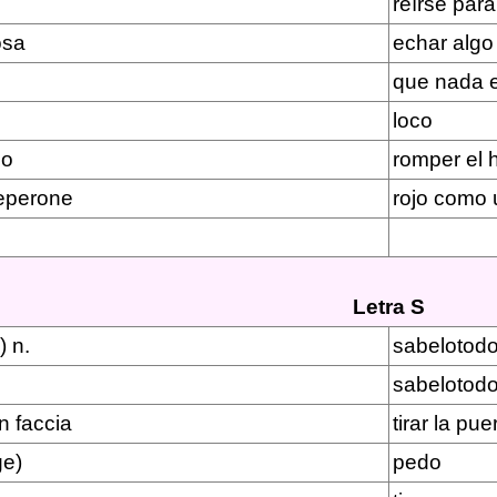
reírse par
osa
echar algo
que nada e
loco
io
romper el h
peperone
rojo como u
Letra S
) n.
sabelotod
sabelotod
in faccia
tirar la pue
ge)
pedo