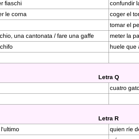
r fiaschi
confundir 
er le corna
coger el to
tomar el pe
hio, una cantonata / fare una gaffe
meter la p
chifo
huele que 
Letra Q
cuatro gat
Letra R
l'ultimo
quien ríe d