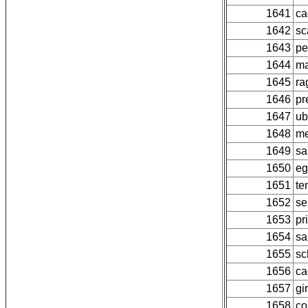
1641
ca
1642
sc
1643
pe
1644
ma
1645
ra
1646
pr
1647
ub
1648
me
1649
sa
1650
eg
1651
te
1652
se
1653
pr
1654
s
1655
sc
1656
ca
1657
gi
1658
co