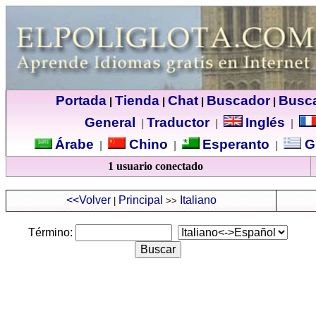
Portada
Tienda
Chat
Buscador
Busc
|
|
|
|
General
Traductor
Inglés
|
|
|
Árabe
Chino
Esperanto
G
|
|
|
1 usuario conectado
<<Volver
Principal
Italiano
|
>>
Término: