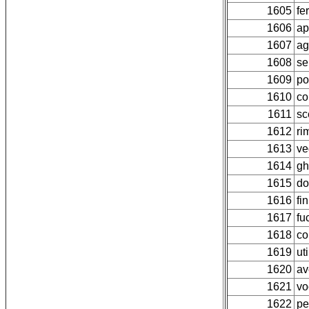
1605
fe
1606
ap
1607
ag
1608
se
1609
po
1610
co
1611
sc
1612
ri
1613
ve
1614
gh
1615
do
1616
fi
1617
fu
1618
co
1619
uti
1620
av
1621
vo
1622
pe