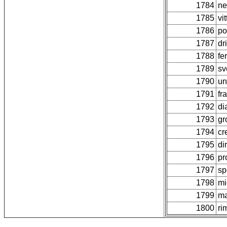
1784
ne
1785
vit
1786
po
1787
dri
1788
fer
1789
sv
1790
un
1791
fr
1792
di
1793
gr
1794
cr
1795
di
1796
pr
1797
sp
1798
mi
1799
ma
1800
ri