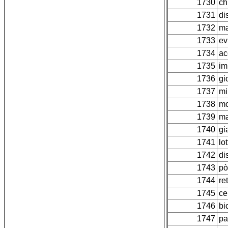
1730
ch
1731
di
1732
ma
1733
ev
1734
ac
1735
im
1736
gi
1737
mi
1738
mo
1739
ma
1740
gi
1741
lot
1742
di
1743
pò
1744
re
1745
ce
1746
bi
1747
pa