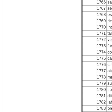
1766
sa
1767
se
1768
es
1769
ri
1770
in
1771
ta
1772
vi
1773
fu
1774
co
1775
ca
1776
ci
1777
ai
1778
ma
1779
su
1780
tip
1781
di
1782
la
1783
pr