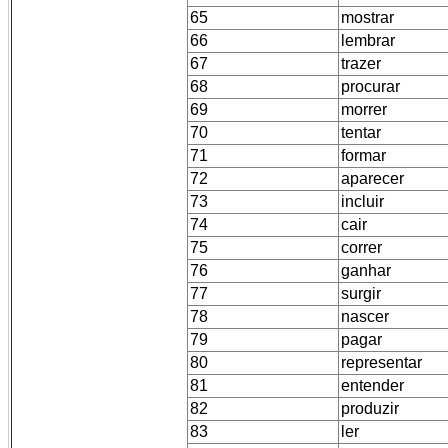
65
mostrar
66
lembrar
67
trazer
68
procurar
69
morrer
70
tentar
71
formar
72
aparecer
73
incluir
74
cair
75
correr
76
ganhar
77
surgir
78
nascer
79
pagar
80
representar
81
entender
82
produzir
83
ler