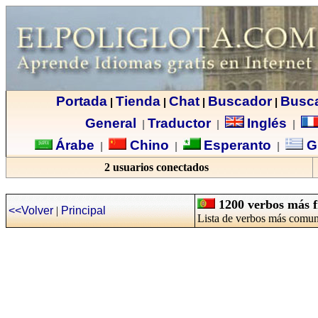
Portada
Tienda
Chat
Buscador
Busc
|
|
|
|
General
Traductor
Inglés
|
|
|
Árabe
Chino
Esperanto
G
|
|
|
2 usuarios conectados
1200 verbos más f
<<Volver
|
Principal
Lista de verbos más comun