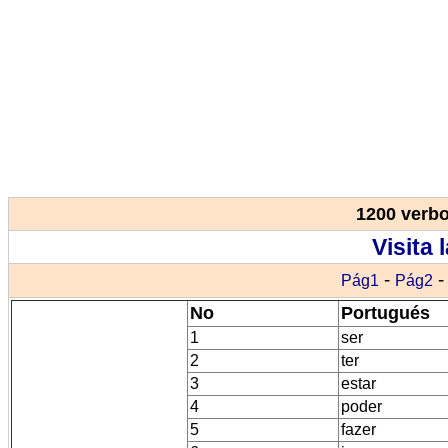
1200 verbo
Visita 
-
Pág1
Pág2
No
Portugués
1
ser
2
ter
3
estar
4
poder
5
fazer