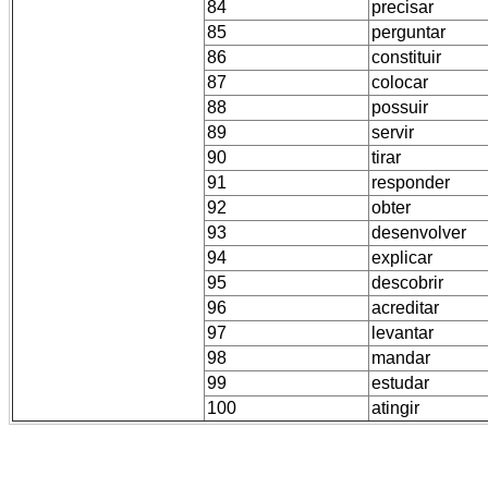
84
precisar
85
perguntar
86
constituir
87
colocar
88
possuir
89
servir
90
tirar
91
responder
92
obter
93
desenvolver
94
explicar
95
descobrir
96
acreditar
97
levantar
98
mandar
99
estudar
100
atingir