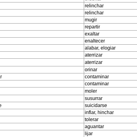
relinchar
relinchar
mugir
repartir
exaltar
enaltecer
alabar, elogiar
aterrizar
aterrizar
orinar
r
contaminar
contaminar
moler
susurrar
e
suicidarse
inflar, hinchar
tolerar
aguantar
lijar