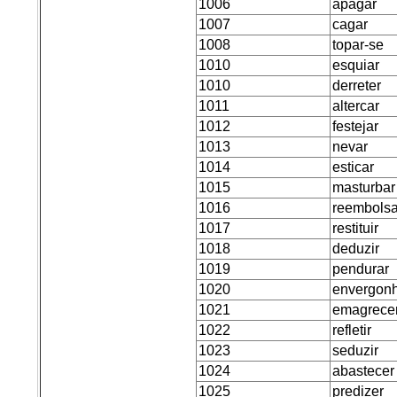
1006
apagar
1007
cagar
1008
topar-se
1010
esquiar
1010
derreter
1011
altercar
1012
festejar
1013
nevar
1014
esticar
1015
masturbar
1016
reembolsa
1017
restituir
1018
deduzir
1019
pendurar
1020
envergon
1021
emagrece
1022
refletir
1023
seduzir
1024
abastecer
1025
predizer