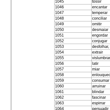
1045
tossir
1046
encantar
1047
temperar
1048
conciliar
1049
omitir
1050
desmaiar
1051
engordar
1052
conjugar
1053
desfolhar,
1054
extrair
1055
vislumbra
1056
latir
1057
miar
1058
enlouquec
1059
consumar
1060
arruinar
1061
blindar
1062
fascinar
1063
espirrar
1064
persuadir