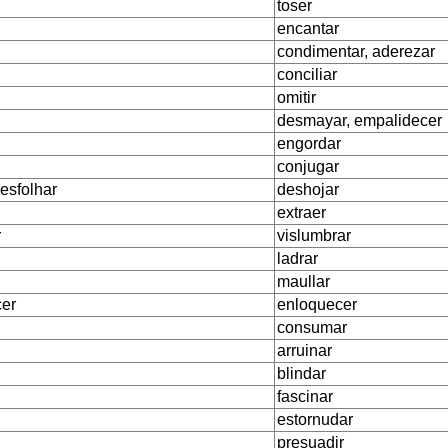
toser
encantar
condimentar, aderezar
conciliar
omitir
desmayar, empalidecer
engordar
conjugar
 esfolhar
deshojar
extraer
r
vislumbrar
ladrar
maullar
er
enloquecer
consumar
arruinar
blindar
fascinar
estornudar
presuadir