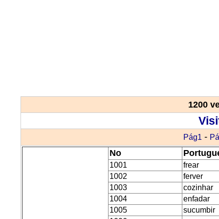
1200 ve
Vis
-
Pág1
Pá
No
Portugu
1001
frear
1002
ferver
1003
cozinhar
1004
enfadar
1005
sucumbir