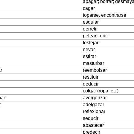
apagar; borrar; desmay
cagar
toparse, encontrarse
esquiar
derretir
pelear, reñir
festejar
nevar
estirar
masturbar
r
reembolsar
restituir
deducir
colgar (ropa, etc)
har
avergonzar
r
adelgazar
reflexionar
seducir
abastecer
predecir