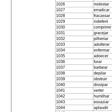
1026
molestar
1027
erradicar
1028
fracassar
1029
indeferir
1030
comprimir
1031
gracejar
1032
pilheriar
1033
adulterar
1034
enfermar
1035
adoecer
1036
furar
1037
barbear
1038
depilar
1039
obstruir
1040
dissipar
1041
verter
1042
humilhar
1043
esvaziar
1044
aplaudir