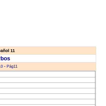
pañol 11
rbos
-
10
Pág11