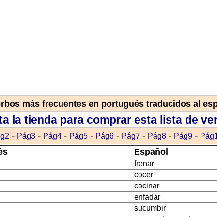
rbos más frecuentes en portugués traducidos al es
ita la tienda para comprar esta lista de ve
-
-
-
-
-
-
-
-
g2
Pág3
Pág4
Pág5
Pág6
Pág7
Pág8
Pág9
Pág
és
Español
frenar
cocer
cocinar
enfadar
sucumbir