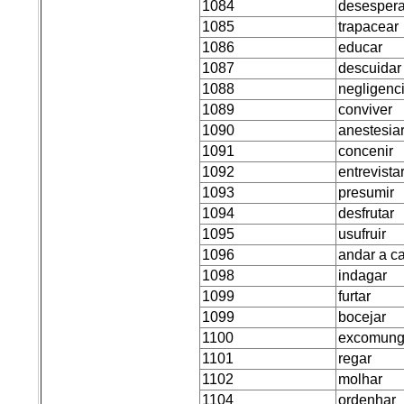
1084
desespera
1085
trapacear
1086
educar
1087
descuidar
1088
negligenc
1089
conviver
1090
anestesia
1091
concenir
1092
entrevista
1093
presumir
1094
desfrutar
1095
usufruir
1096
andar a c
1098
indagar
1099
furtar
1099
bocejar
1100
excomung
1101
regar
1102
molhar
1104
ordenhar