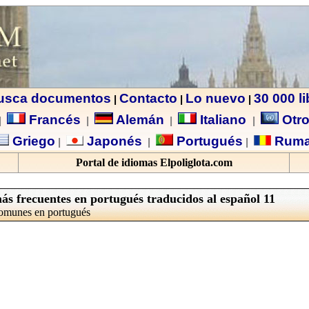
usca documentos
Contacto
Lo nuevo
30 000 l
|
|
|
Francés
Alemán
Italiano
Otro
|
|
|
|
Griego
Japonés
Portugués
Ruma
|
|
|
Portal de idiomas Elpoliglota.com
ás frecuentes en portugués traducidos al español 11
comunes en portugués