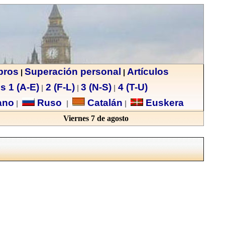
ibros
Superación personal
Artículos
|
|
s 1 (A-E)
2 (F-L)
3 (N-S)
4 (T-U)
|
|
|
no
Ruso
Catalán
Euskera
|
|
|
Viernes 7 de agosto