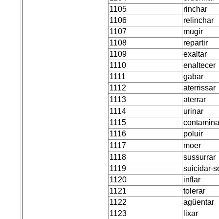
1105
rinchar
1106
relinchar
1107
mugir
1108
repartir
1109
exaltar
1110
enaltecer
1111
gabar
1112
aterrissar
1113
aterrar
1114
urinar
1115
contamina
1116
poluir
1117
moer
1118
sussurrar
1119
suicidar-s
1120
inflar
1121
tolerar
1122
agüentar
1123
lixar