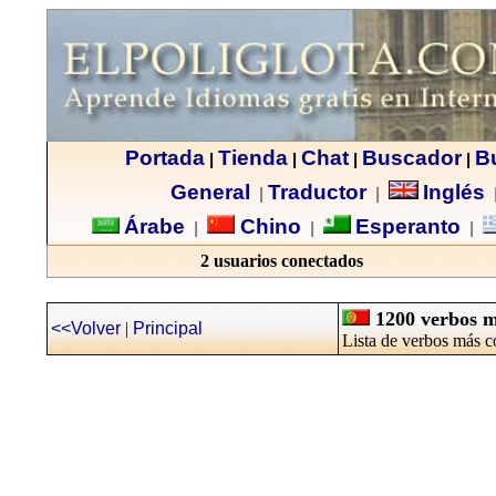
Portada
Tienda
Chat
Buscador
B
|
|
|
|
General
Traductor
Inglés
|
|
Árabe
Chino
Esperanto
|
|
|
2 usuarios conectados
1200 verbos m
<<Volver
|
Principal
Lista de verbos más 