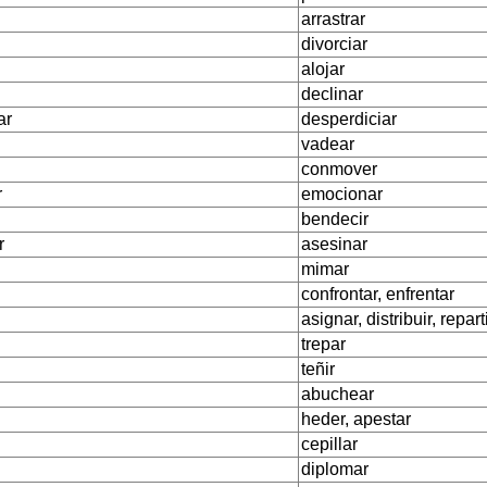
arrastrar
divorciar
alojar
declinar
ar
desperdiciar
vadear
conmover
r
emocionar
bendecir
r
asesinar
mimar
confrontar, enfrentar
asignar, distribuir, repart
trepar
teñir
abuchear
heder, apestar
cepillar
diplomar