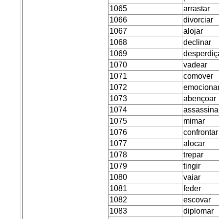
1065
arrastar
1066
divorciar
1067
alojar
1068
declinar
1069
desperdiç
1070
vadear
1071
comover
1072
emociona
1073
abençoar
1074
assassina
1075
mimar
1076
confrontar
1077
alocar
1078
trepar
1079
tingir
1080
vaiar
1081
feder
1082
escovar
1083
diplomar