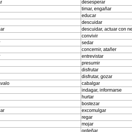
r
desesperar
timar, engañar
educar
descuidar
iar
descuidar, actuar con n
convivir
r
sedar
concernir, atañer
r
entrevistar
presumir
disfrutar
disfrutar, gozar
avalo
cabalgar
indagar, informarse
hurtar
bostezar
ar
excomulgar
regar
mojar
ordeñar