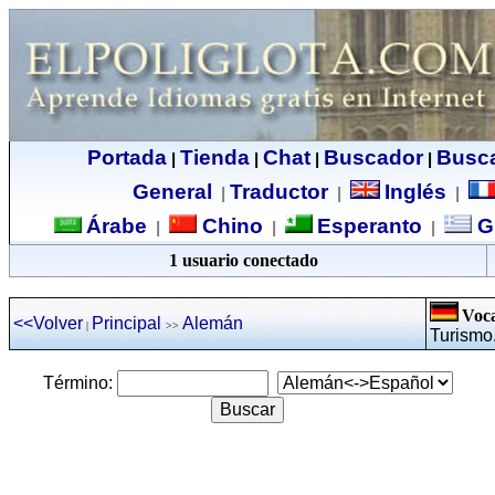
Portada
Tienda
Chat
Buscador
Busc
|
|
|
|
General
Traductor
Inglés
|
|
|
Árabe
Chino
Esperanto
G
|
|
|
1 usuario conectado
Voca
<<Volver
Principal
Alemán
|
>>
Turismo
Término: