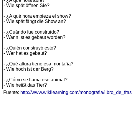
- ¿A qué hora abre?
- Wie spät öffnen Sie?
- ¿A qué hora empieza el show?
- Wie spät fängt die Show an?
- ¿Cuándo fue construido?
- Wann ist es gebaut worden?
- ¿Quién construyó esto?
- Wer hat es gebaut?
- ¿Qué altura tiene esa montaña?
- Wie hoch ist der Berg?
- ¿Cómo se llama ese animal?
- Wie heißt das Tier?
Fuente:
http://www.wikilearning.com/monografia/libro_de_f