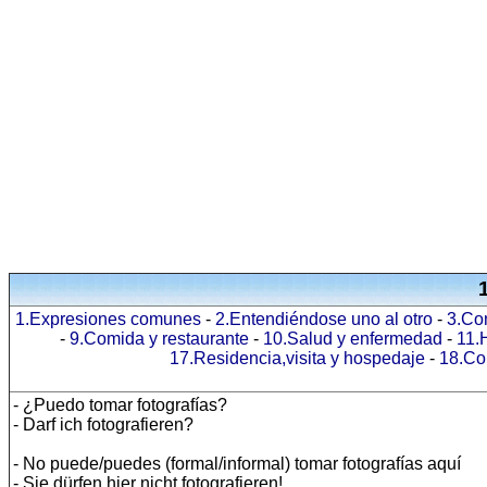
1.Expresiones comunes
-
2.Entendiéndose uno al otro
-
3.Co
-
9.Comida y restaurante
-
10.Salud y enfermedad
-
11.
17.Residencia,visita y hospedaje
-
18.Co
- ¿Puedo tomar fotografías?
- Darf ich fotografieren?
- No puede/puedes (formal/informal) tomar fotografías aquí
- Sie dürfen hier nicht fotografieren!