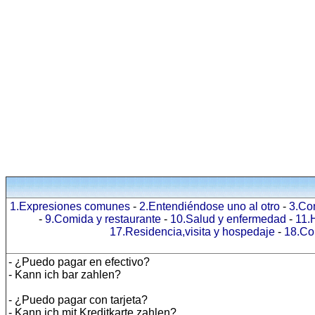
1.Expresiones comunes
-
2.Entendiéndose uno al otro
-
3.Co
-
9.Comida y restaurante
-
10.Salud y enfermedad
-
11.
17.Residencia,visita y hospedaje
-
18.Co
- ¿Puedo pagar en efectivo?
- Kann ich bar zahlen?
- ¿Puedo pagar con tarjeta?
- Kann ich mit Kreditkarte zahlen?