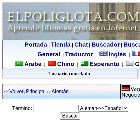
Portada
Tienda
Chat
Buscador
Busc
|
|
|
|
General
Traductor
Inglés
|
|
|
Árabe
Chino
Esperanto
G
|
|
|
1 usuario conectado
Voca
<<Volver
Principal
Alemán
|
>>
Negocio
Término: