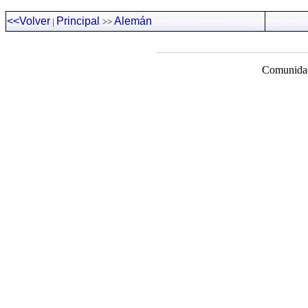
<<Volver
Principal
Alemán
|
>>
Comunidad