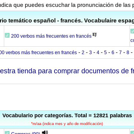
indica que puedes escuchar la pronunciación de las 
io temático español - francés. Vocabulaire espag
200 verbos más frecuentes en francés
c
-
-
-
-
-
-
-
-
00 verbos más frecuentes en francés
2
3
4
5
6
7
8
estra tienda para comprar documentos de f
Vocabulario por categorías. Total = 12821 palabras
*m/aa (indica mes y año de modificación)