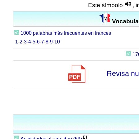
Este símbolo
, 
Vocabular
1000 palabras más frecuentes en francés
1
-
2
-
3
-
4
-
5
-
6
-
7
-
8
-
9
-
10
17
Revisa nu
Actividades al aire libre (63)