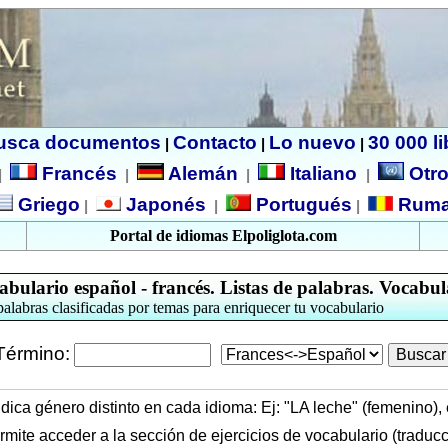
usca documentos
Contacto
Lo nuevo
30 000 l
|
|
|
Francés
Alemán
Italiano
Otro
|
|
|
|
Griego
Japonés
Portugués
Ruma
|
|
|
Portal de idiomas Elpoliglota.com
abulario español - francés. Listas de palabras. Vocabul
palabras clasificadas por temas para enriquecer tu vocabulario
Término:
ndica género distinto en cada idioma: Ej: "LA leche" (femenino), 
mite acceder a la sección de ejercicios de vocabulario (traducc