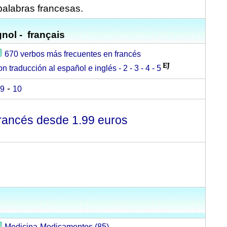
palabras francesas.
nol - français
670 verbos más frecuentes en francés
on traducción al español e inglés -
2 -
3 -
4 -
5
-
9
10
rancés desde 1.99 euros
Medicina-Medicamentos (85)