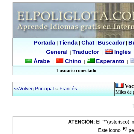
Portada
Tienda
Chat
Buscador
B
|
|
|
|
General
Traductor
Inglés
|
|
Árabe
Chino
Esperanto
|
|
|
1 usuario conectado
Voc
<<Volver
Principal
Francés
|
>>
Miles de 
ATENCIÓN:
El "*"(asterisco) i
Este icono
per