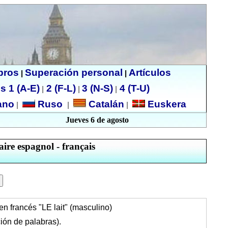
ibros
Superación personal
Artículos
|
|
s 1 (A-E)
2 (F-L)
3 (N-S)
4 (T-U)
|
|
|
no
Ruso
Catalán
Euskera
|
|
|
Jueves 6 de agosto
aire espagnol - français
en francés "LE lait" (masculino)
ión de palabras).