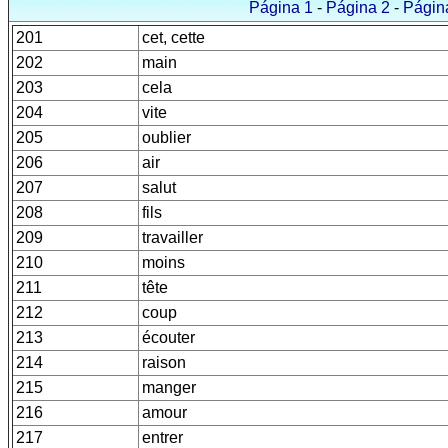
Página 1
-
Página 2
-
Págin
201
cet, cette
202
main
203
cela
204
vite
205
oublier
206
air
207
salut
208
fils
209
travailler
210
moins
211
tête
212
coup
213
écouter
214
raison
215
manger
216
amour
217
entrer