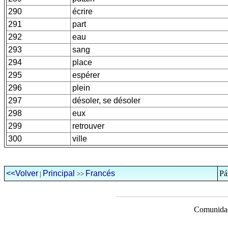
290
écrire
291
part
292
eau
293
sang
294
place
295
espérer
296
plein
297
désoler, se désoler
298
eux
299
retrouver
300
ville
<<Volver
Principal
Francés
Pá
|
>>
Comunidad