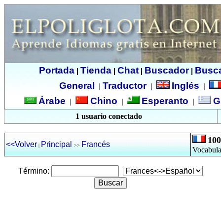
Portada
Tienda
Chat
Buscador
Busc
|
|
|
|
General
Traductor
Inglés
|
|
|
Árabe
Chino
Esperanto
G
|
|
|
1 usuario conectado
100
<<Volver
Principal
Francés
|
>>
Vocabula
Término: