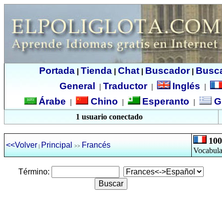
Portada
Tienda
Chat
Buscador
Busc
|
|
|
|
General
Traductor
Inglés
|
|
|
Árabe
Chino
Esperanto
G
|
|
|
1 usuario conectado
100
<<Volver
Principal
Francés
|
>>
Vocabula
Término: