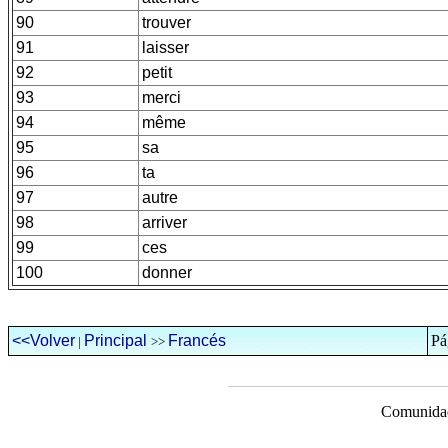
90
trouver
91
laisser
92
petit
93
merci
94
même
95
sa
96
ta
97
autre
98
arriver
99
ces
100
donner
<<Volver
Principal
Francés
Pá
|
>>
Comunidad