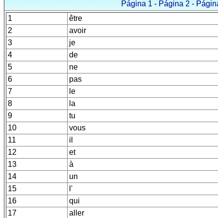
Página 1
-
Página 2
-
Págin
1
être
2
avoir
3
je
4
de
5
ne
6
pas
7
le
8
la
9
tu
10
vous
11
il
12
et
13
à
14
un
15
l'
16
qui
17
aller