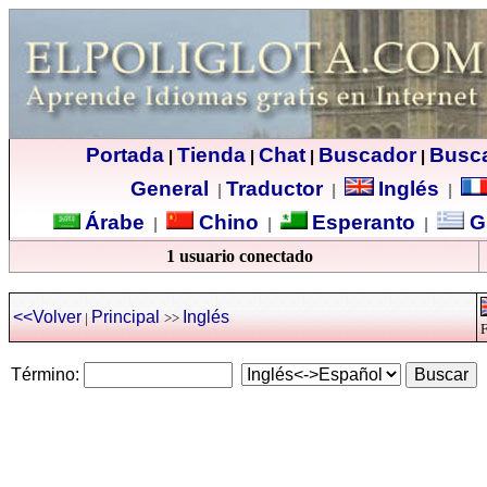
Portada
Tienda
Chat
Buscador
Busc
|
|
|
|
General
Traductor
Inglés
|
|
|
Árabe
Chino
Esperanto
G
|
|
|
1 usuario conectado
<<Volver
Principal
Inglés
|
>>
F
Término: