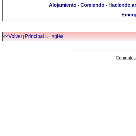
Alojamiento
-
Comiendo
-
Haciendo a
Emerg
<<Volver
Principal
Inglés
|
>>
Comunidad