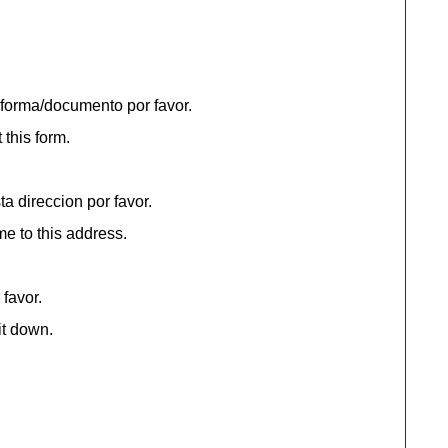
 forma/documento por favor.
t this form.
a direccion por favor.
e to this address.
 favor.
it down.