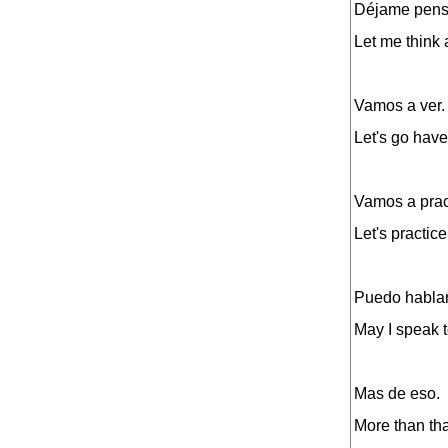
Déjame pens
Let me think a
Vamos a ver.
Let's go have
Vamos a pract
Let's practic
Puedo hablar
May I speak 
Mas de eso.
More than tha