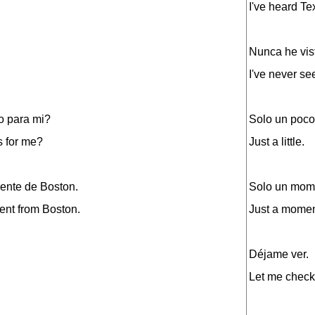
I've heard Te
Nunca he vis
I've never se
o para mi?
Solo un poco
s for me?
Just a little.
ente de Boston.
Solo un mom
rent from Boston.
Just a momen
Déjame ver.
Let me check