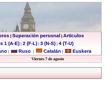
ibros
Superación personal
Artículos
|
|
s 1 (A-E)
2 (F-L)
3 (N-S)
4 (T-U)
|
|
|
no
Ruso
Catalán
Euskera
|
|
|
Viernes 7 de agosto