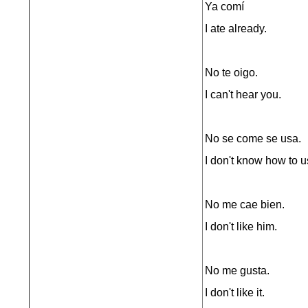
Ya comí
I ate already.
No te oigo.
I can't hear you.
No se come se usa.
I don't know how to us
No me cae bien.
I don't like him.
No me gusta.
I don't like it.