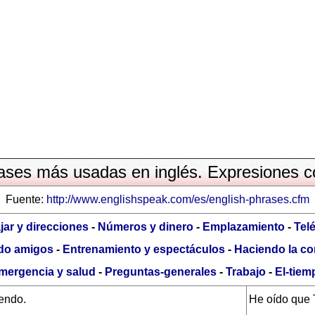
rases más usadas en inglés. Expresiones 
Fuente:
http://www.englishspeak.com/es/english-phrases.cfm
jar y direcciones
-
Números y dinero
-
Emplazamiento
-
Tel
do amigos
-
Entrenamiento y espectáculos
-
Haciendo la c
mergencia y salud
-
Preguntas-generales
-
Trabajo
-
El-tiem
endo.
He oído que T