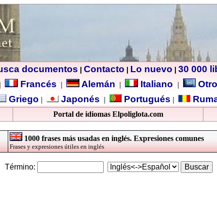
usca documentos
Contacto
Lo nuevo
30 000 l
|
|
|
Francés
Alemán
Italiano
Otro
|
|
|
|
Griego
Japonés
Portugués
Ruma
|
|
|
Portal de idiomas Elpoliglota.com
1000 frases más usadas en inglés. Expresiones comunes
Frases y expresiones útiles en inglés
Término: