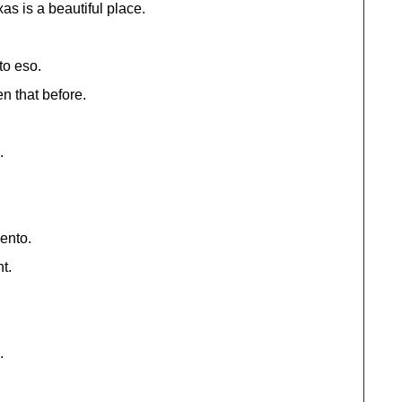
xas is a beautiful place.
to eso.
en that before.
.
ento.
t.
.