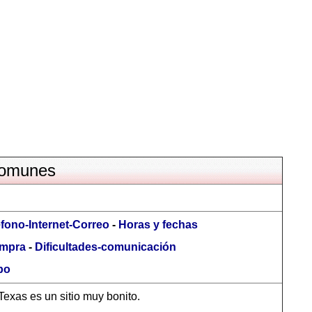
comunes
éfono-Internet-Correo
-
Horas y fechas
ompra
-
Dificultades-comunicación
po
exas es un sitio muy bonito.