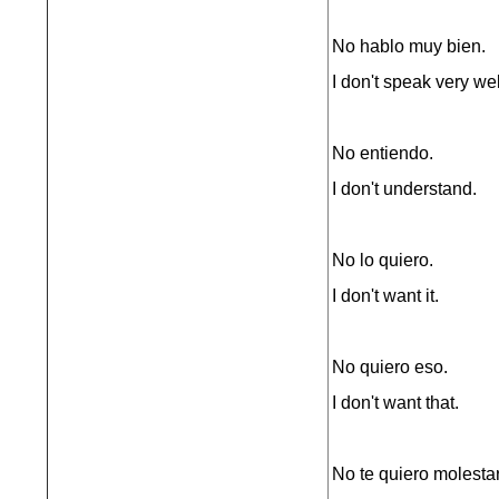
No hablo muy bien.
I don't speak very wel
No entiendo.
I don't understand.
No lo quiero.
I don't want it.
No quiero eso.
I don't want that.
No te quiero molestar