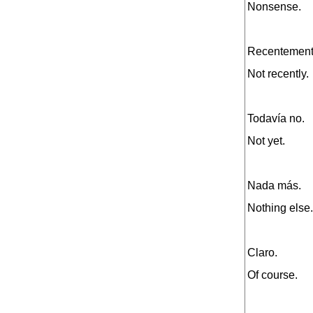
Nonsense.
Recentement
Not recently.
Todavía no.
Not yet.
Nada más.
Nothing else.
Claro.
Of course.