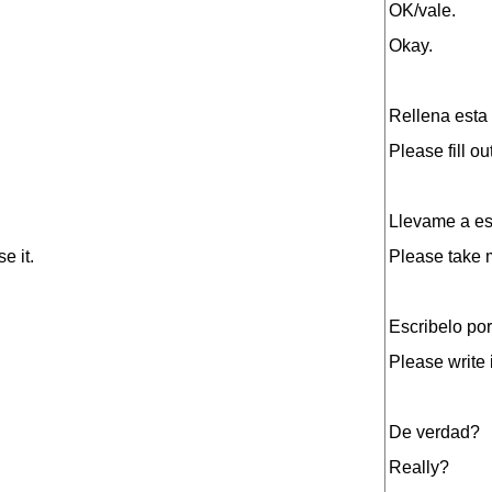
OK/vale.
Okay.
Rellena esta
Please fill ou
Llevame a est
e it.
Please take m
Escribelo por
Please write 
De verdad?
Really?