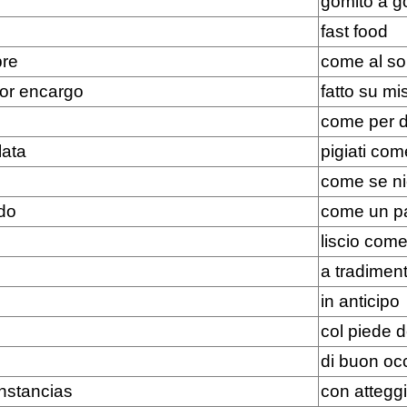
gomito a g
fast food
re
come al sol
or encargo
fatto su mi
come per d
lata
pigiati com
come se nie
do
come un p
liscio come 
a tradiment
in anticipo
col piede d
di buon oc
unstancias
con attegg