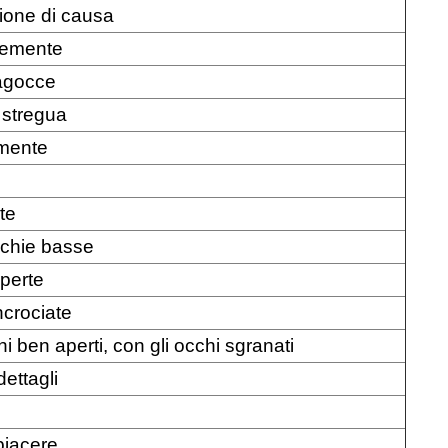
ione di causa
emente
tagocce
 stregua
amente
te
cchie basse
aperte
ncrociate
hi ben aperti, con gli occhi sgranati
dettagli
piacere