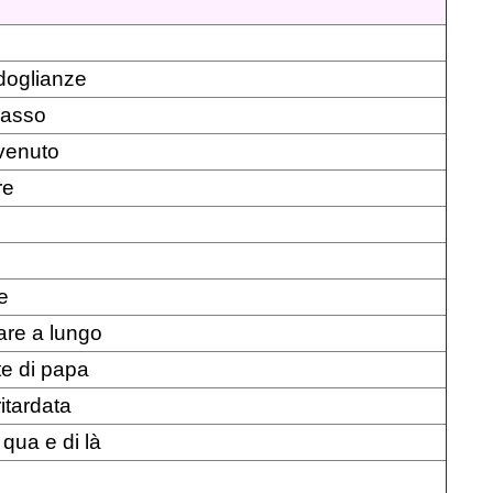
ndoglianze
 asso
nvenuto
re
e
are a lungo
te di papa
itardata
 qua e di là