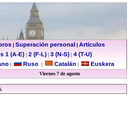
ibros
Superación personal
Artículos
|
|
s 1 (A-E)
2 (F-L)
3 (N-S)
4 (T-U)
|
|
|
no
Ruso
Catalán
Euskera
|
|
|
Viernes 7 de agosto
3.