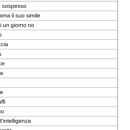
in sospesso
ama il suo simile
i un giorno no
o
ccia
a
ce
ca
o
le
ffi
no
'intelligenza