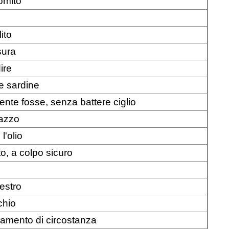
omito
ito
sura
ire
e sardine
nte fosse, senza battere ciglio
azzo
l'olio
o, a colpo sicuro
estro
chio
iamento di circostanza