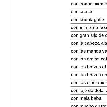
con conocimient
con creces
con cuentagotas
con el mismo ras
con gran lujo de d
con la cabeza alt
con las manos va
con las orejas ca
con los brazos ab
con los brazos c
con los ojos abie
con lujo de detall
con mala baba
con mucho gusto