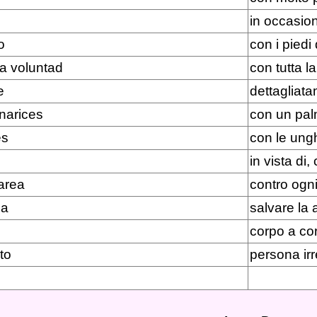
in occasion
o
con i piedi
a voluntad
con tutta l
e
dettagliata
narices
con un pal
es
con le ungh
in vista di,
area
contro ogn
ia
salvare la
corpo a co
to
persona ir