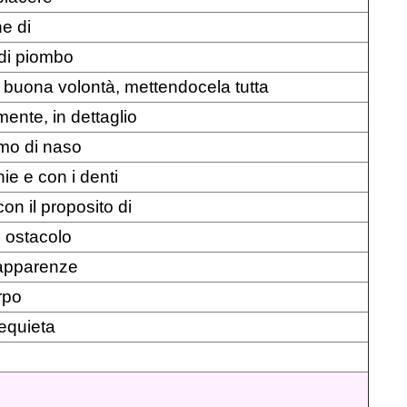
e di
 di piombo
a buona volontà, mettendocela tutta
mente, in dettaglio
mo di naso
ie e con i denti
 con il proposito di
i ostacolo
 apparenze
rpo
requieta