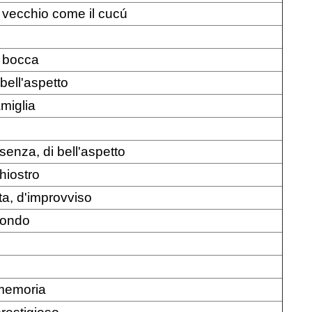
, vecchio come il cucú
n bocca
 bell'aspetto
miglia
esenza, di bell'aspetto
hiostro
ta, d'improvviso
fondo
a memoria