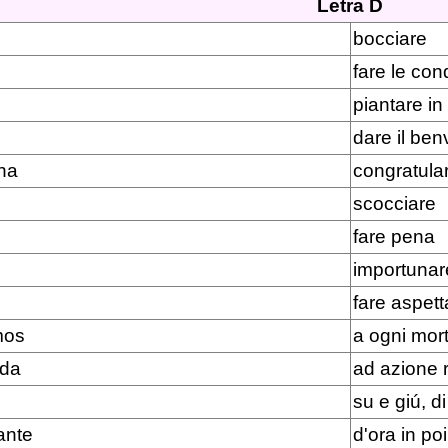
Letra D
bocciare
fare le co
piantare in
dare il be
na
congratula
scocciare
fare pena
importunar
fare aspett
mos
a ogni mor
ada
ad azione r
su e giú, di
ante
d'ora in poi