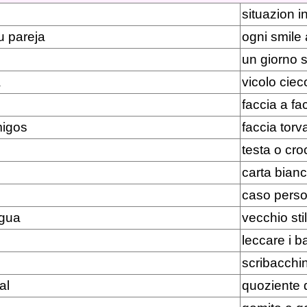
situazion 
u pareja
ogni smile 
un giorno s
a
vicolo ciec
faccia a fa
migos
faccia torv
testa o cro
carta bian
caso pers
igua
vecchio sti
leccare i ba
scribacchi
al
quoziente d