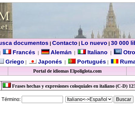
usca documentos
Contacto
Lo nuevo
30 000 l
|
|
|
Francés
Alemán
Italiano
Otro
|
|
|
|
Griego
Japonés
Portugués
Ruma
|
|
|
Portal de idiomas Elpoliglota.com
Frases hechas y expresiones coloquiales en italiano (C-D) 12
Término: