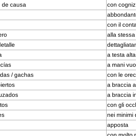
o de causa
con cogniz
abbondant
con il con
ero
alla stessa
etalle
dettagliat
a
a testa alta
cías
a mani vuo
ídas / gachas
con le ore
iertos
a braccia 
ruzados
a braccia i
rtos
con gli occ
es
nei minimi 
apposta
con molto 