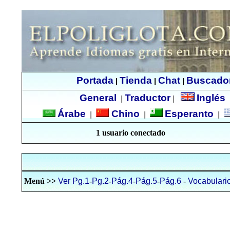
Portada
Tienda
Chat
Buscado
|
|
|
General
Traductor
Inglés
|
|
Árabe
Chino
Esperanto
|
|
|
1 usuario conectado
Menú >>
Ver Pg.1
-
Pg.2
-
Pág.4
-
Pág.5
-
Pág.6
-
Vocabulari