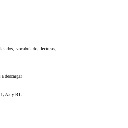
ctados, vocabulario, lecturas,
s a descargar
A1, A2 y B1.