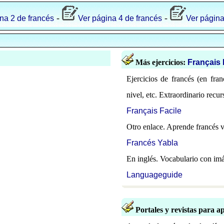
-
-
na 2 de francés
Ver página 4 de francés
Ver página
Más ejercicios:
F
rançais 
Ejercicios de francés (en fran
nivel, etc. Extraordinario recur
F
rançais Facile
Otro enlace. Aprende francés 
Francés Yabla
En inglés. Vocabulario con imá
Languageguide
Portales y revistas para a