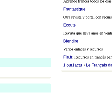
Aprende francés todos los días
Frantastique
Otra revista y portal con recur
Écoute
Revista que lleva años en venta
Biendire
Varios enlaces y recursos
Fle.fr
: Recursos en francés par
1jour1actu
/
Le Français d