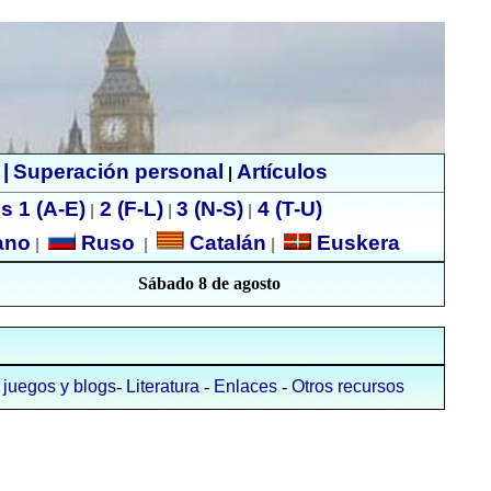
|
Superación personal
Artículos
|
s 1 (A-E)
2 (F-L)
3 (N-S)
4 (T-U)
|
|
|
ano
Ruso
Catalán
Euskera
|
|
|
Sábado 8 de agosto
, juegos y blogs
-
Literatura
-
Enlaces
-
Otros recursos