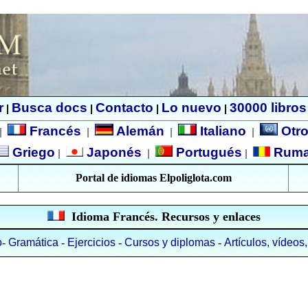
r
Busca docs
Contacto
Lo nuevo
30000 libros
|
|
|
|
Francés
Alemán
Italiano
Otro
|
|
|
|
Griego
Japonés
Portugués
Rum
|
|
|
Portal de idiomas Elpoliglota.com
Idioma Francés. Recursos y enlaces
o
-
Gramática
-
Ejercicios
-
Cursos y diplomas
-
Artículos, vídeos