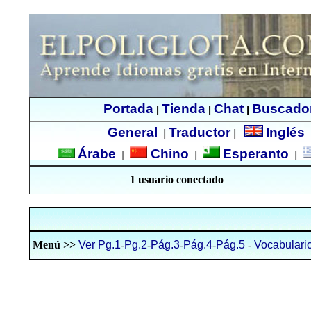
Portada
Tienda
Chat
Buscado
|
|
|
General
Traductor
Inglés
|
|
Árabe
Chino
Esperanto
|
|
|
1 usuario conectado
Menú >>
Ver Pg.1
-
Pg.2
-
Pág.3
-
Pág.4
-
Pág.5
-
Vocabulari