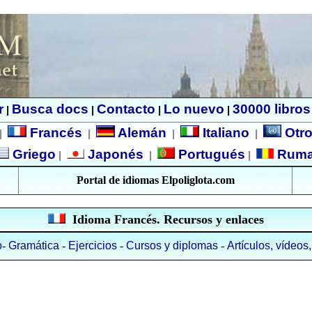
r
Busca docs
Contacto
Lo nuevo
30000 libros
|
|
|
|
Francés
Alemán
Italiano
Otro
|
|
|
|
Griego
Japonés
Portugués
Rum
|
|
|
Portal de idiomas Elpoliglota.com
Idioma Francés. Recursos y enlaces
o
-
Gramática
-
Ejercicios
-
Cursos y diplomas
-
Artículos, vídeos