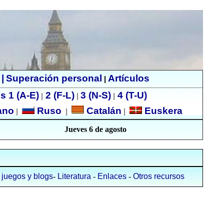
|
Superación personal
Artículos
|
s 1 (A-E)
2 (F-L)
3 (N-S)
4 (T-U)
|
|
|
ano
Ruso
Catalán
Euskera
|
|
|
Jueves 6 de agosto
, juegos y blogs
-
Literatura
-
Enlaces
-
Otros recursos