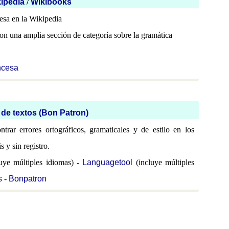
ipedia
/
Wikibooks
esa en la Wikipedia
n una amplia sección de categoría sobre la gramática
ncesa
 de textos (Bon Patron)
ntrar errores ortográficos, gramaticales y de estilo en los
s y sin registro.
uye múltiples idiomas) -
Languagetool
(incluye múltiples
s
-
Bonpatron