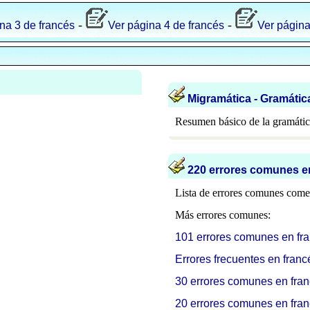
-
-
na 3 de francés
Ver página 4 de francés
Ver página
Migramática - Gramátic
Resumen básico de la gramátic
220 e
rrores comunes e
Lista de errores comunes comet
Más errores comunes:
101 errores comunes en fra
Errores frecuentes en franc
30 errores comunes en fra
20 errores comunes en fra