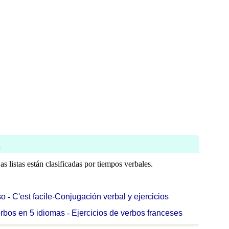
s
s listas están clasificadas por tiempos verbales.
so
-
C'est facile-Conjugación verbal y ejercicios
rbos en 5 idiomas
-
Ejercicios de verbos franceses