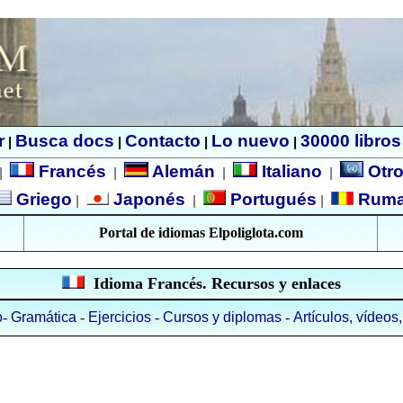
r
Busca docs
Contacto
Lo nuevo
30000 libros
|
|
|
|
Francés
Alemán
Italiano
Otro
|
|
|
|
Griego
Japonés
Portugués
Rum
|
|
|
Portal de idiomas Elpoliglota.com
Idioma Francés. Recursos y enlaces
o
-
Gramática
-
Ejercicios
-
Cursos y diplomas
-
Artículos, vídeos