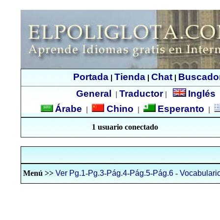
Portada
Tienda
Chat
Buscado
|
|
|
General
Traductor
Inglés
|
|
Árabe
Chino
Esperanto
|
|
|
1 usuario conectado
Menú >>
Ver Pg.1
-
Pg.3
-
Pág.4
-
Pág.5
-
Pág.6
-
Vocabulari