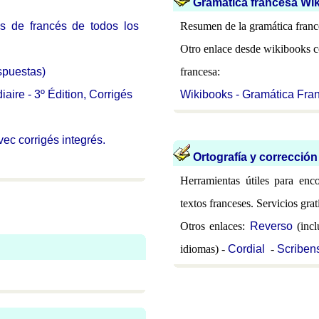
Gramática francesa Wik
es de francés de todos los
Resumen de la gramática franc
Otro enlace desde wikibooks co
spuestas)
francesa:
ire - 3º Édition, Corrigés
Wikibooks - Gramática Fra
vec corrigés integrés.
Ortografía y corrección
Herramientas útiles para enco
textos franceses. Servicios grati
Otros enlaces:
Reverso
(incl
idiomas) -
Cordial
-
Scriben