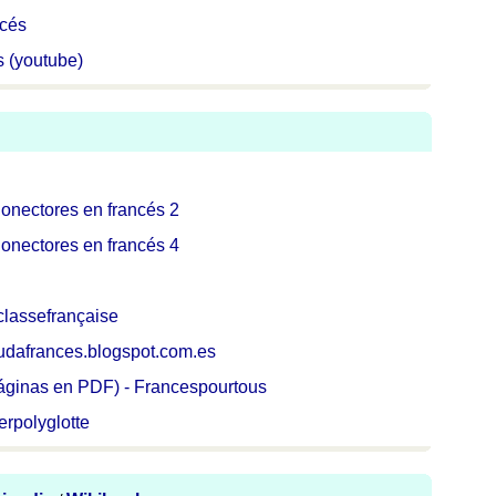
ncés
 (youtube)
onectores en francés 2
onectores en francés 4
classefrançaise
udafrances.blogspot.com.es
páginas en PDF) - Francespourtous
rpolyglotte