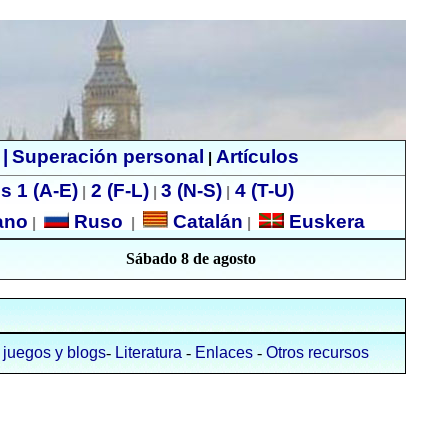
|
Superación personal
Artículos
|
s 1 (A-E)
2 (F-L)
3 (N-S)
4 (T-U)
|
|
|
ano
Ruso
Catalán
Euskera
|
|
|
Sábado 8 de agosto
, juegos y blogs
-
Literatura
-
Enlaces
-
Otros recursos