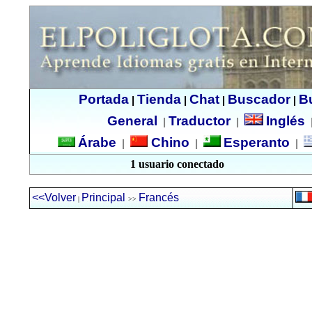
Portada
Tienda
Chat
Buscador
B
|
|
|
|
General
Traductor
Inglés
|
|
Árabe
Chino
Esperanto
|
|
|
1 usuario conectado
<<Volver
Principal
Francés
|
>>