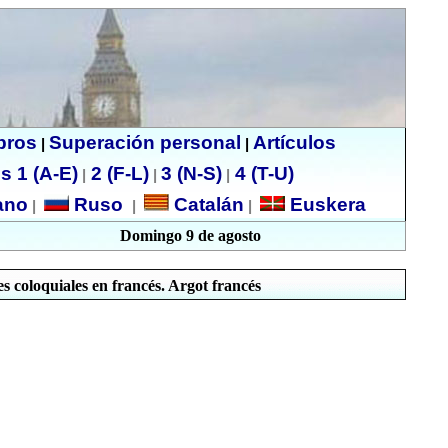
ibros
Superación personal
Artículos
|
|
s 1 (A-E)
2 (F-L)
3 (N-S)
4 (T-U)
|
|
|
no
Ruso
Catalán
Euskera
|
|
|
Domingo 9 de agosto
s coloquiales en francés. Argot francés