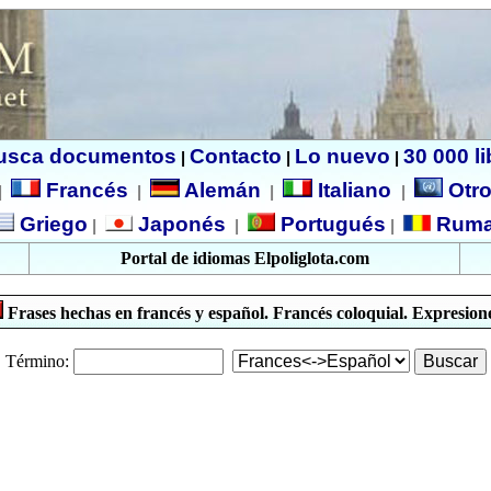
usca documentos
Contacto
Lo nuevo
30 000 l
|
|
|
Francés
Alemán
Italiano
Otro
|
|
|
|
Griego
Japonés
Portugués
Ruma
|
|
|
Portal de idiomas Elpoliglota.com
Frases hechas en francés y español. Francés coloquial. Expresione
Término: