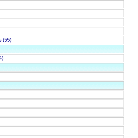
s (55)
4)