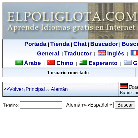
Portada
Tienda
Chat
Buscador
Busc
|
|
|
|
General
Traductor
Inglés
|
|
|
Árabe
Chino
Esperanto
G
|
|
|
1 usuario conectado
Fras
<<Volver
Principal
Alemán
|
>>
Expresio
Término: