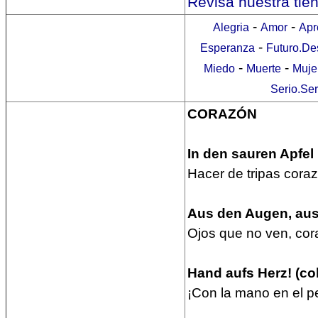
Revisa nuestra tie
-
-
Alegria
Amor
Apr
-
Esperanza
Futuro.De
-
-
Miedo
Muerte
Muje
Serio.Se
CORAZÓN
In den sauren Apfel
Hacer de tripas cora
Aus den Augen, au
Ojos que no ven, cor
Hand aufs Herz! (col
¡Con la mano en el p