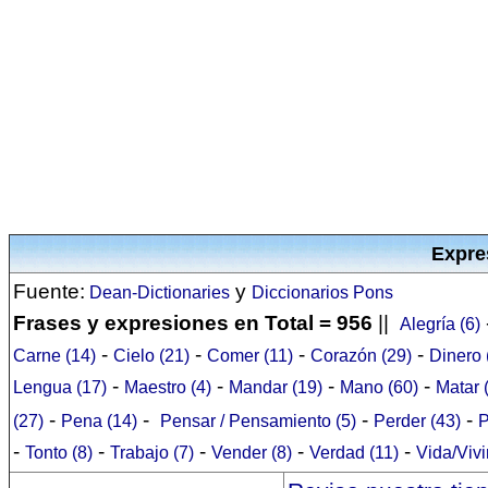
Expre
Fuente:
y
Dean-Dictionaries
Diccionarios Pons
Frases y expresiones en Total = 956
||
Alegría (6)
-
-
-
-
Carne (14)
Cielo (21)
Comer (11)
Corazón (29)
Dinero 
-
-
-
-
Lengua (17)
Maestro (4)
Mandar (19)
Mano (60)
Matar 
-
-
-
-
(27)
Pena (14)
Pensar / Pensamiento (5)
Perder (43)
P
-
-
-
-
-
Tonto (8)
Trabajo (7)
Vender (8)
Verdad (11)
Vida/Vivi