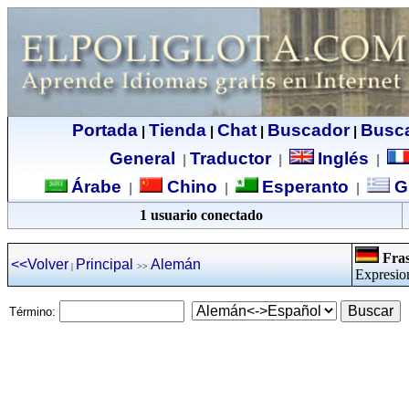
Portada
Tienda
Chat
Buscador
Busc
|
|
|
|
General
Traductor
Inglés
|
|
|
Árabe
Chino
Esperanto
G
|
|
|
1 usuario conectado
Fras
<<Volver
Principal
Alemán
|
>>
Expresio
Término: