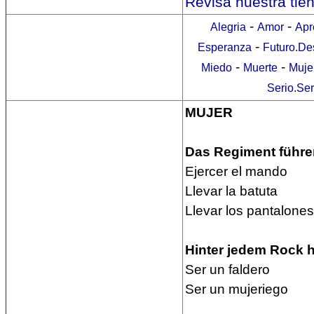
Revisa nuestra tie
-
-
Alegria
Amor
Apr
-
Esperanza
Futuro.De
-
-
Miedo
Muerte
Muje
Serio.Se
MUJER
Das Regiment führe
Ejercer el mando
Llevar la batuta
Llevar los pantalone
Hinter jedem Rock he
Ser un faldero
Ser un mujeriego