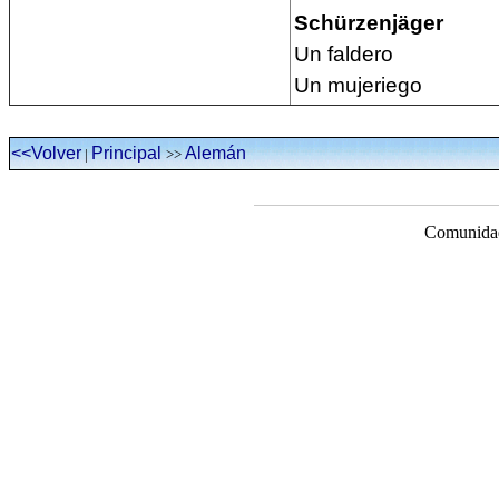
Schürzenjäger
Un faldero
Un mujeriego
<<Volver
Principal
Alemán
|
>>
Comunidad