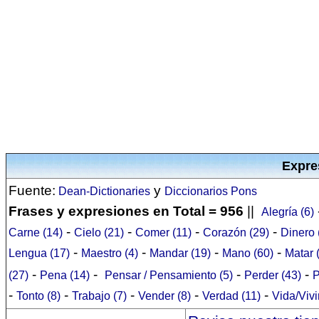
Expre
Fuente:
y
Dean-Dictionaries
Diccionarios Pons
Frases y expresiones en Total = 956
||
Alegría (6)
-
-
-
-
Carne (14)
Cielo (21)
Comer (11)
Corazón (29)
Dinero 
-
-
-
-
Lengua (17)
Maestro (4)
Mandar (19)
Mano (60)
Matar 
-
-
-
-
(27)
Pena (14)
Pensar / Pensamiento (5)
Perder (43)
P
-
-
-
-
-
Tonto (8)
Trabajo (7)
Vender (8)
Verdad (11)
Vida/Vivi