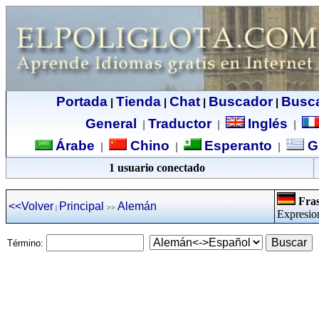
Portada
Tienda
Chat
Buscador
Busc
|
|
|
|
General
Traductor
Inglés
|
|
|
Árabe
Chino
Esperanto
G
|
|
|
1 usuario conectado
Fras
<<Volver
Principal
Alemán
|
>>
Expresio
Término: