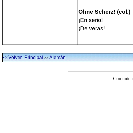
Ohne Scherz! (col.)
¡En serio!
¡De veras!
<<Volver
Principal
Alemán
|
>>
Comunidad