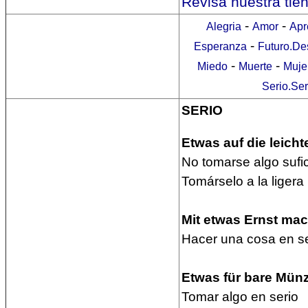
Revisa nuestra tie
-
-
Alegria
Amor
Apr
-
Esperanza
Futuro.De
-
-
Miedo
Muerte
Muje
Serio.Se
SERIO
Etwas auf die leich
No tomarse algo sufi
Tomárselo a la ligera
Mit etwas Ernst ma
Hacer una cosa en se
Etwas für bare Mü
Tomar algo en serio