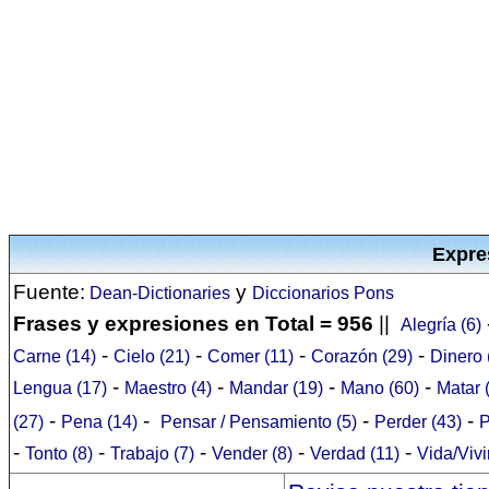
Expre
Fuente:
y
Dean-Dictionaries
Diccionarios Pons
Frases y expresiones en Total = 956
||
Alegría (6)
-
-
-
-
Carne (14)
Cielo (21)
Comer (11)
Corazón (29)
Dinero 
-
-
-
-
Lengua (17)
Maestro (4)
Mandar (19)
Mano (60)
Matar 
-
-
-
-
(27)
Pena (14)
Pensar / Pensamiento (5)
Perder (43)
P
-
-
-
-
-
Tonto (8)
Trabajo (7)
Vender (8)
Verdad (11)
Vida/Vivi