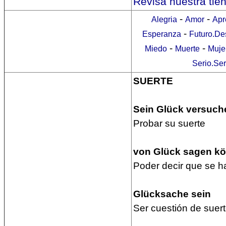
Revisa nuestra tie
-
-
Alegria
Amor
Apr
-
Esperanza
Futuro.De
-
-
Miedo
Muerte
Muje
Serio.Se
SUERTE
Sein Glück versuch
Probar su suerte
von Glück sagen k
Poder decir que se h
Glücksache sein
Ser cuestión de suer