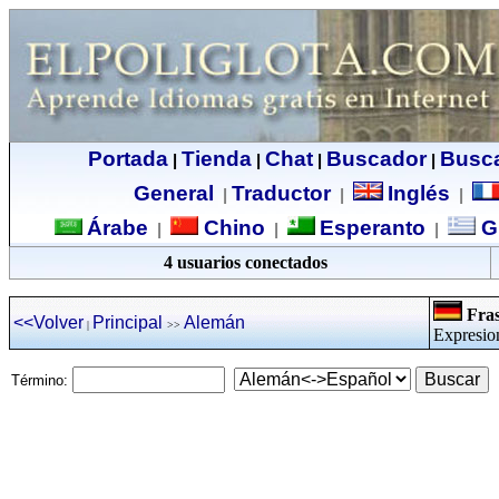
Portada
Tienda
Chat
Buscador
Busc
|
|
|
|
General
Traductor
Inglés
|
|
|
Árabe
Chino
Esperanto
G
|
|
|
4 usuarios conectados
Fras
<<Volver
Principal
Alemán
|
>>
Expresio
Término: