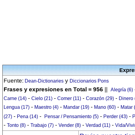
Expre
Fuente:
y
Dean-Dictionaries
Diccionarios Pons
Frases y expresiones en Total = 956
||
Alegría (6)
-
-
-
-
Carne (14)
Cielo (21)
Comer (11)
Corazón (29)
Dinero 
-
-
-
-
Lengua (17)
Maestro (4)
Mandar (19)
Mano (60)
Matar 
-
-
-
-
(27)
Pena (14)
Pensar / Pensamiento (5)
Perder (43)
P
-
-
-
-
-
Tonto (8)
Trabajo (7)
Vender (8)
Verdad (11)
Vida/Vivi