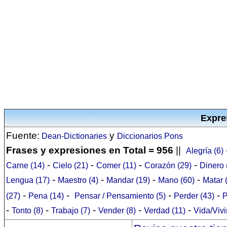
Expre
Fuente:
y
Dean-Dictionaries
Diccionarios Pons
Frases y expresiones en Total = 956
||
Alegría (6)
-
-
-
-
Carne (14)
Cielo (21)
Comer (11)
Corazón (29)
Dinero 
-
-
-
-
Lengua (17)
Maestro (4)
Mandar (19)
Mano (60)
Matar 
-
-
-
-
(27)
Pena (14)
Pensar / Pensamiento (5)
Perder (43)
P
-
-
-
-
-
Tonto (8)
Trabajo (7)
Vender (8)
Verdad (11)
Vida/Vivi