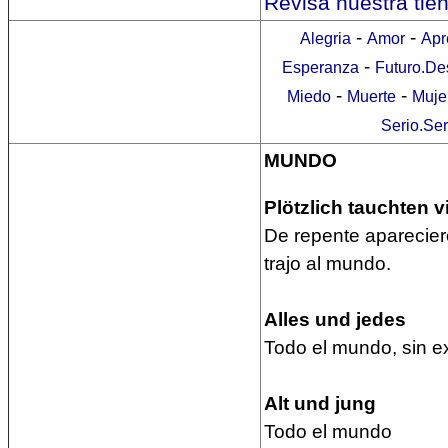
Revisa nuestra tie
-
-
Alegria
Amor
Apr
-
Esperanza
Futuro.De
-
-
Miedo
Muerte
Muje
Serio.Se
MUNDO
Plötzlich tauchten 
De repente aparecie
trajo al mundo.
Alles und jedes
Todo el mundo, sin e
Alt und jung
Todo el mundo