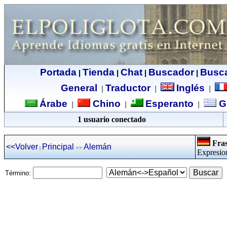
Portada
Tienda
Chat
Buscador
Busc
|
|
|
|
General
Traductor
Inglés
|
|
|
Árabe
Chino
Esperanto
G
|
|
|
1 usuario conectado
Fras
<<Volver
Principal
Alemán
|
>>
Expresio
Término: